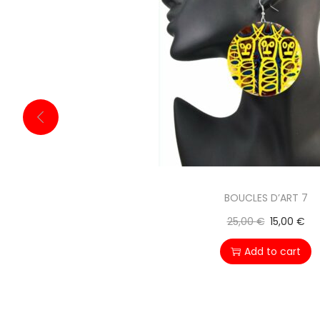
BOUCLES D’ART 7
25,00
€
15,00
€
Add to cart