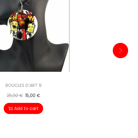
BOUCLES D’ART 9
25,00
€
15,00
€
Add to cart