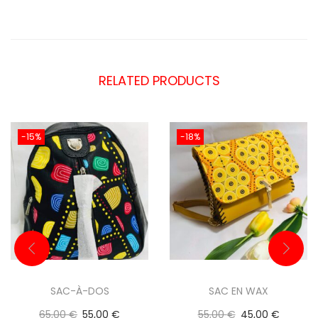
RELATED PRODUCTS
-15%
-18%
SAC-À-DOS
SAC EN WAX
65,00
€
55,00
€
55,00
€
45,00
€