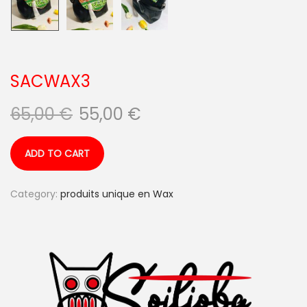
SACWAX3
65,00
€
55,00
€
ADD TO CART
Category:
produits unique en Wax